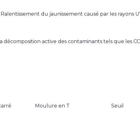
s. Ralentissement du jaunissement causé par les rayons UV
ar la décomposition active des contaminants tels que les
carré
Moulure en T
Seuil