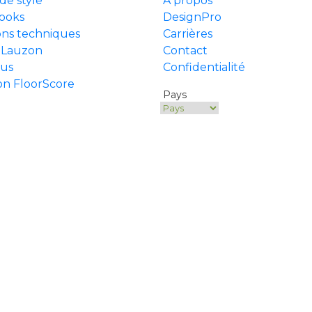
de style
À propos
ooks
DesignPro
ons techniques
Carrières
 Lauzon
Contact
ius
Confidentialité
ion FloorScore
Pays
© 2026 Lauzon Collection